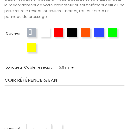
le raccordement de votre ordinateur ou tout élément actif à une
prise murale réseau ou switch Ethernet, routeur etc, à un
panneau de brassage.
Couleur :
Gris
Blanc
Rouge
Noir
Orange
Bleu
Vert
Jaune
Longueur Cable reseau :
VOIR RÉFÉRENCE & EAN
+
-
Quantité :