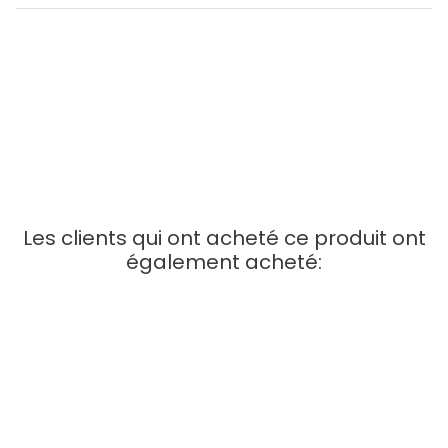
Type de câble : Cuivre multibrin
Normes de câblage : Catégorie 5e, EIA/TIA 568B, IEC 11801
Blindage : U/UTP (sans blindage général / sans blindage par
paire)
Conducteur AWG 26 Impédance : 100 ohms
Gaine : PVC
Les clients qui ont acheté ce produit ont
également acheté:
APERÇU RAPIDE
Câble Réseau RJ45 100%...
Prix
2,57 €
AJOUTER AU PANIER