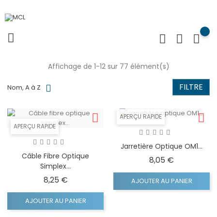
Affichage de 1-12 sur 77 élément(s)
FILTRE
Nom, A à Z
APERÇU RAPIDE
APERÇU RAPIDE
Jarretière Optique OM1...
Câble Fibre Optique
Prix
8,05 €
Simplex...
Prix
8,25 €
AJOUTER AU PANIER
AJOUTER AU PANIER