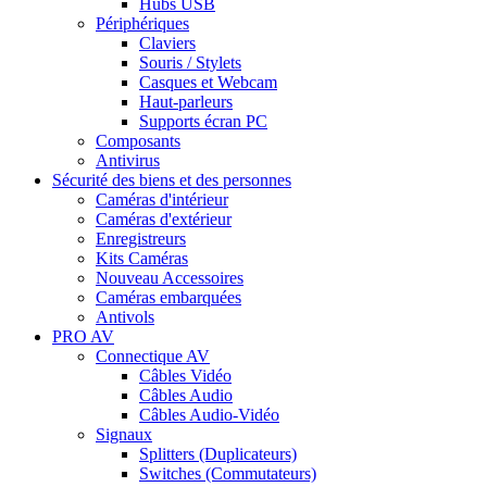
Hubs USB
Périphériques
Claviers
Souris / Stylets
Casques et Webcam
Haut-parleurs
Supports écran PC
Composants
Antivirus
Sécurité des biens et des personnes
Caméras d'intérieur
Caméras d'extérieur
Enregistreurs
Kits Caméras
Nouveau
Accessoires
Caméras embarquées
Antivols
PRO AV
Connectique AV
Câbles Vidéo
Câbles Audio
Câbles Audio-Vidéo
Signaux
Splitters (Duplicateurs)
Switches (Commutateurs)