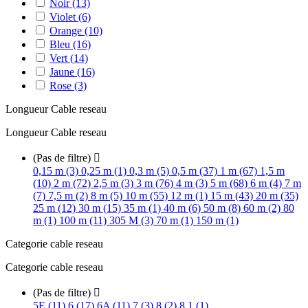
Noir
(13)
Violet
(6)
Orange
(10)
Bleu
(16)
Vert
(14)
Jaune
(16)
Rose
(3)
Longueur Cable reseau
Longueur Cable reseau
(Pas de filtre)

0,15 m (3)
0,25 m (1)
0,3 m (5)
0,5 m (37)
1 m (67)
1,5 m
(10)
2 m (72)
2,5 m (3)
3 m (76)
4 m (3)
5 m (68)
6 m (4)
7 m
(7)
7,5 m (2)
8 m (5)
10 m (55)
12 m (1)
15 m (43)
20 m (35)
25 m (12)
30 m (15)
35 m (1)
40 m (6)
50 m (8)
60 m (2)
80
m (1)
100 m (11)
305 M (3)
70 m (1)
150 m (1)
Categorie cable reseau
Categorie cable reseau
(Pas de filtre)

5E (11)
6 (17)
6A (11)
7 (3)
8 (2)
8.1 (1)