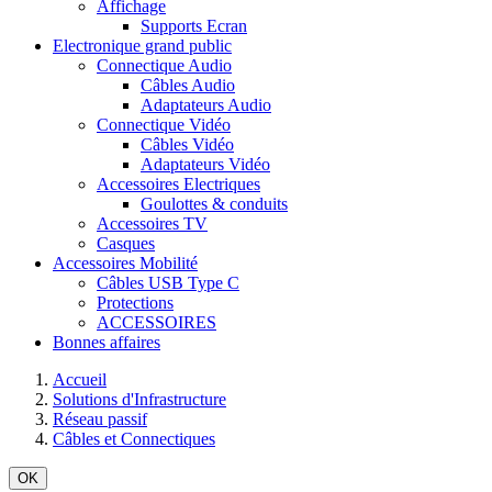
Affichage
Supports Ecran
Electronique grand public
Connectique Audio
Câbles Audio
Adaptateurs Audio
Connectique Vidéo
Câbles Vidéo
Adaptateurs Vidéo
Accessoires Electriques
Goulottes & conduits
Accessoires TV
Casques
Accessoires Mobilité
Câbles USB Type C
Protections
ACCESSOIRES
Bonnes affaires
Accueil
Solutions d'Infrastructure
Réseau passif
Câbles et Connectiques
OK