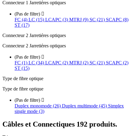
Connecteur 1 Jarretiéres optiques
(Pas de filtre)

FC (4)
LC (15)
LCAPC (3)
MTRJ (9)
SC (21)
SCAPC (8)
ST (17)
Connecteur 2 Jarretiéres optiques
Connecteur 2 Jarretiéres optiques
(Pas de filtre)

FC (1)
LC (34)
LCAPC (2)
MTRJ (2)
SC (21)
SCAPC (2)
ST (15)
Type de fibre optique
Type de fibre optique
(Pas de filtre)

Duplex monomode (26)
Duplex multimode (45)
Simplex
single mode (3)
Câbles et Connectiques
192 produits.