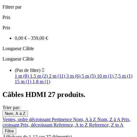
Filtrer par
Prix
Prix
0,00 € - 359,00 €
Longueur Câble
Longueur Câble
(Pas de filtre)

1 m (8)
1.5 m (2)
2 m (11)
3 m (6)
5 m (5)
10 m (1)
7,5 m (1)
15 m (1)
1,8 m (1)
Câbles HDMI
27 produits.
Trier par:
Nom, A à Z
Ventes, ordre décroissant
Pertinence
Nom, A à Z
Nom, Z à A
Prix,
croissant
Prix, décroissant
Reference, A to Z
Reference, Z to A
Filtre
Affichage de 1-12 sur 27 élément(s)