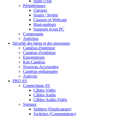
Hubs USB
Périphériques
Claviers
Souris / Stylets
Casques et Webcam
Haut-parleurs
Supports écran PC
Composants
Antivirus
Sécurité des biens et des personnes
Caméras d'intérieur
Caméras d'extérieur
Enregistreurs
Kits Caméras
Nouveau
Accessoires
Caméras embarquées
Antivols
PRO AV
Connectique AV
Câbles Vidéo
Câbles Audio
Câbles Audio-Vidéo
Signaux
Splitters (Duplicateurs)
Switches (Commutateurs)