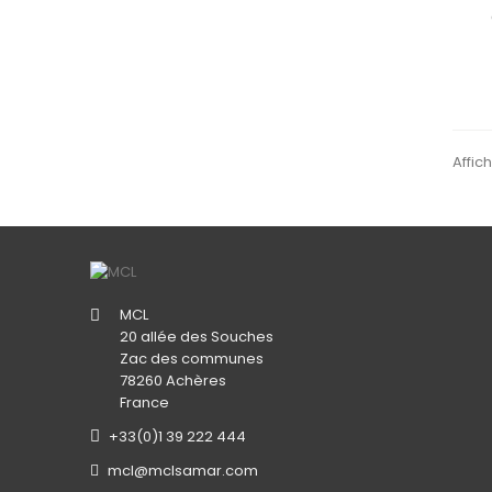
Affic
MCL
20 allée des Souches
Zac des communes
78260 Achères
France
+33(0)1 39 222 444
mcl@mclsamar.com