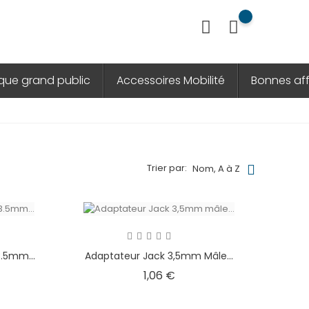
ique grand public
Accessoires Mobilité
Bonnes aff
Trier par:
Nom, A à Z
.5mm...
Adaptateur Jack 3,5mm Mâle...
Prix
1,06 €