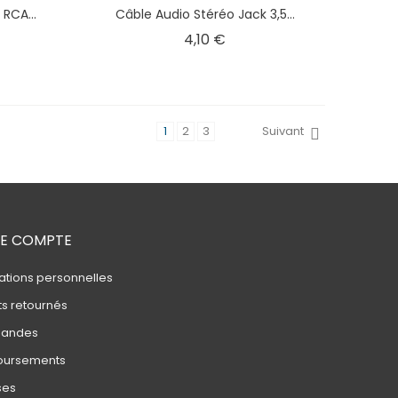
RCA...
Câble Audio Stéréo Jack 3,5...
Prix
4,10 €
1
2
3
Suivant
E COMPTE
ations personnelles
ts retournés
andes
ursements
ses