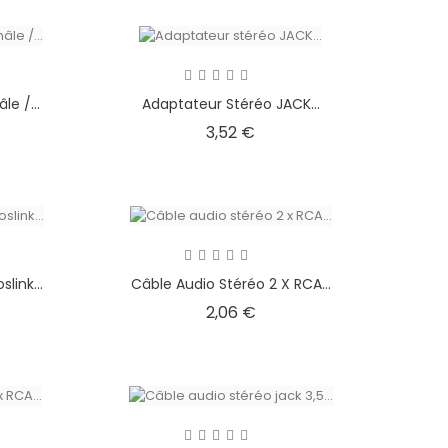
e /...
Adaptateur Stéréo JACK...
Prix
3,52 €
link...
Câble Audio Stéréo 2 X RCA...
Prix
2,06 €