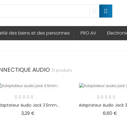
rité des biens et des personnes
PRO AV
Electron
NNECTIQUE AUDIO
31 produits.
daptateur Audio Jack 3.5mm...
Adaptateur Audio Jack 3
Prix
Prix
3,29 €
6,60 €