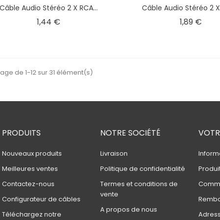
Câble Audio Stéréo 2 X RCA...
Câble Audio Stéréo 2 X 
Prix
Prix
1,44 €
1,89 €
hage de 1-12 sur 31 élément(s)
PRODUITS
NOTRE SOCIÉTÉ
VOTR
Nouveaux produits
Livraison
Inform
Meilleures ventes
Politique de confidentialité
Produi
Contactez-nous
Termes et conditions de
Comm
vente
Configurateur de câbles
Rembo
A propos de nous
Téléchargez notre
Adres