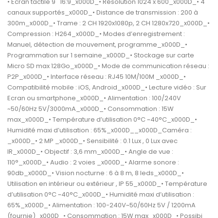
• Ecran tactile 9'' 16:9_x000D_• Résolution 1024 x 600_x000D_• 4
canaux supportés_x000D_• Distance de transmission : 200 à
300m_x000D_• Trame : 2 CH 1920x1080p, 2 CH 1280x720_x000D_•
Compression : H264_x000D_• Modes d’enregistrement :
Manuel, détection de mouvement, programme_x000D_•
Programmation sur 1 semaine_x000D_• Stockage sur carte
Micro SD max 128Go_x000D_• Mode de communication réseau :
P2P_x000D_• Interface réseau : RJ45 10M/100M _x000D_•
Compatibilité mobile : iOS, Android_x000D_• Lecture vidéo : Sur
Ecran ou smartphone_x000D_• Alimentation : 100/240V
~50/60Hz 5V/3000mA_x000D_• Consommation : 15W
max_x000D_• Température d’utilisation 0°C ~40°C_x000D_•
Humidité maxi d’utilisation : 65%_x000D__x000D_Caméra :
_x000D_• 2 MP _x000D_• Sensibilité : 0.1 Lux , 0 Lux avec
IR_x000D_• Objectif : 3,6 mm_x000D_• Angle de vue :
110°_x000D_• Audio : 2 voies _x000D_• Alarme sonore :
90db_x000D_• Vision nocturne : 6 à 8 m, 8 leds_x000D_•
Utilisation en intérieur ou extérieur , IP 55_x000D_• Température
d’utilisation 0°C ~40°C_x000D_• Humidité maxi d’utilisation :
65%_x000D_• Alimentation : 100-240V~50/60Hz 5V / 1200mA
(fournie)_x000D_• Consommation : 15W max_x000D_• Possibi